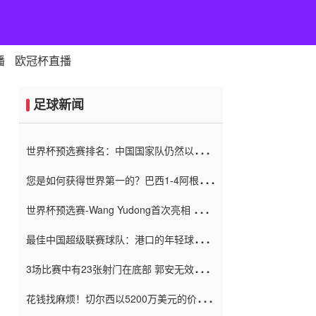
播
欧冠杯直播
足球新闻
世界杯预选赛排名：中国国家队仍然以6分
排名底部 进球差-13令人震惊
您是如何获得世界第一的？巴西1-4阿根
廷：Vinicius 0射击90分钟内
世界杯预选赛-Wang Yudong首次亮相 中国
国家足球队错过了世界杯0-2
最佳中国超级联赛球队：港口的年轻球员在
一场战斗中闻名 伊万放弃了泰桑
3场比赛中有23张射门在底部 郭安无效传球
（Taishan）
鸟儿被用来摆脱它 Setien痴迷于三名后卫
花钱找麻烦！切尔西以5200万美元的价格
购买了菲利克斯 签了7年 并在半年内租了夏