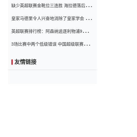
缺少英超联赛金靴位三连胜 海拉德落后6球
窗口
只有两个连续三个连续三靴
皇家马德里令人兴奋地消除了皇家学会 安
彭负责造成巨大的灾难！
英超联赛排行榜：阿森纳追逐利物浦9分 曼
联连续三件坏事
3场比赛中两个低级错误 中国超级联赛的前
守门员很老 是时候让位了 最好的继任者出
现
友情链接