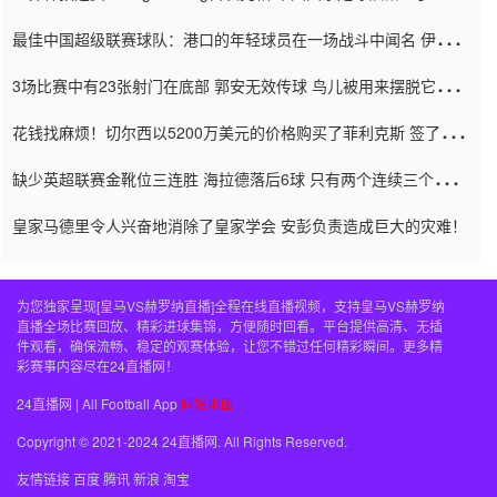
杯0-2
最佳中国超级联赛球队：港口的年轻球员在一场战斗中闻名 伊万放
弃了泰桑（Taishan）
3场比赛中有23张射门在底部 郭安无效传球 鸟儿被用来摆脱它
Setien痴迷于三名后卫
花钱找麻烦！切尔西以5200万美元的价格购买了菲利克斯 签了7年
并在半年内租了夏窗口
缺少英超联赛金靴位三连胜 海拉德落后6球 只有两个连续三个连续
三靴
皇家马德里令人兴奋地消除了皇家学会 安彭负责造成巨大的灾难！
为您独家呈现[皇马VS赫罗纳直播]全程在线直播视频，支持皇马VS赫罗纳
直播全场比赛回放、精彩进球集锦，方便随时回看。平台提供高清、无插
件观看，确保流畅、稳定的观赛体验，让您不错过任何精彩瞬间。更多精
彩赛事内容尽在24直播网！
24直播网 | All Football App
网站地图
Copyright © 2021-2024 24直播网. All Rights Reserved.
友情链接
百度
腾讯
新浪
淘宝