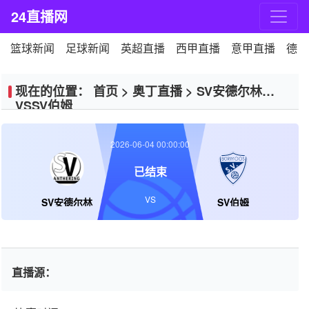
24直播网
篮球新闻
足球新闻
英超直播
西甲直播
意甲直播
德甲
现在的位置：
首页
>
奥丁直播
>
SV安德尔林
VSSV伯姆
2026-06-04 00:00:00
已结束
VS
SV安德尔林
SV伯姆
直播源：