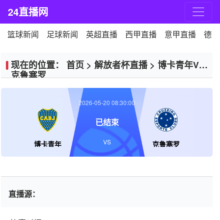
24直播网
篮球新闻
足球新闻
英超直播
西甲直播
意甲直播
德甲
现在的位置：
首页
>
解放者杯直播
>
博卡青年VS
克鲁塞罗
2026-05-20 08:30:00
已结束
VS
博卡青年
克鲁塞罗
直播源：