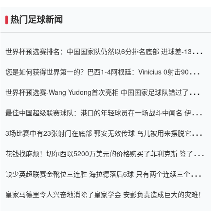
热门足球新闻
世界杯预选赛排名：中国国家队仍然以6分排名底部 进球差-13令人
震惊
您是如何获得世界第一的？巴西1-4阿根廷：Vinicius 0射击90分钟
内
世界杯预选赛-Wang Yudong首次亮相 中国国家足球队错过了世界
杯0-2
最佳中国超级联赛球队：港口的年轻球员在一场战斗中闻名 伊万放
弃了泰桑（Taishan）
3场比赛中有23张射门在底部 郭安无效传球 鸟儿被用来摆脱它
Setien痴迷于三名后卫
花钱找麻烦！切尔西以5200万美元的价格购买了菲利克斯 签了7年
并在半年内租了夏窗口
缺少英超联赛金靴位三连胜 海拉德落后6球 只有两个连续三个连续
三靴
皇家马德里令人兴奋地消除了皇家学会 安彭负责造成巨大的灾难！