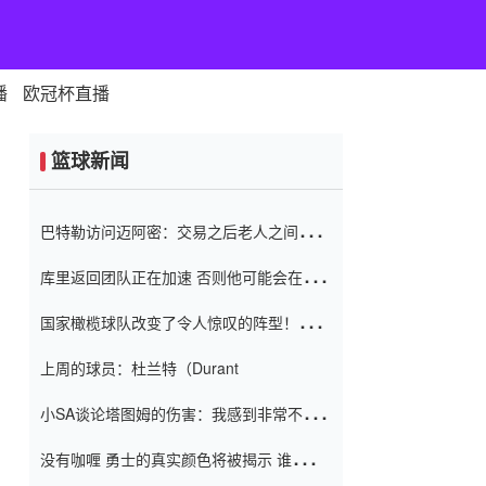
播
欧冠杯直播
篮球新闻
巴特勒访问迈阿密：交易之后老人之间的第
一场比赛 要解决热情的怨恨
库里返回团队正在加速 否则他可能会在下
一天回到场地！巴特勒迈阿密的纸牌游戏引
国家橄榄球队改变了令人惊叹的阵型！伊万
起了人们的关注
（Ivan
上周的球员：杜兰特（Durant
小SA谈论塔图姆的伤害：我感到非常不舒
服 不想看到这些我向他道歉
没有咖喱 勇士的真实颜色将被揭示 谁注意
到威金斯 他讨厌他的老老板