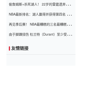
偷詹姆斯+杀死湖人！ 22岁的雷霆遗弃儿子
上演了一个上帝的剧本：疯狂的反击争夺1
NBA最新排名：湖人赢得并获得第四名 小
亿元人民币的合同
牛队正式淘汰了9th + 76人
再见季后赛！ NBA最糟糕的三名最糟糕的
球员徒劳无功 也许您低估了硬化
由于脚踝扭伤 杜兰特（Durant）至少受伤
了一周
友情链接