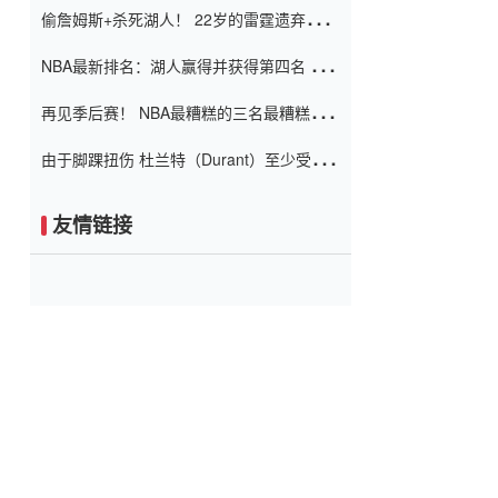
偷詹姆斯+杀死湖人！ 22岁的雷霆遗弃儿子
上演了一个上帝的剧本：疯狂的反击争夺1
NBA最新排名：湖人赢得并获得第四名 小
亿元人民币的合同
牛队正式淘汰了9th + 76人
再见季后赛！ NBA最糟糕的三名最糟糕的
球员徒劳无功 也许您低估了硬化
由于脚踝扭伤 杜兰特（Durant）至少受伤
了一周
友情链接