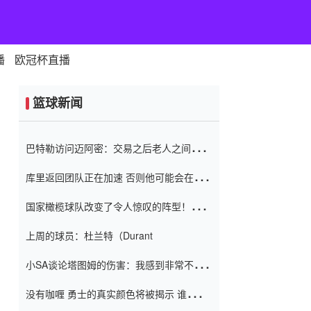
播
欧冠杯直播
篮球新闻
巴特勒访问迈阿密：交易之后老人之间的第
一场比赛 要解决热情的怨恨
库里返回团队正在加速 否则他可能会在下
一天回到场地！巴特勒迈阿密的纸牌游戏引
国家橄榄球队改变了令人惊叹的阵型！伊万
起了人们的关注
（Ivan
上周的球员：杜兰特（Durant
小SA谈论塔图姆的伤害：我感到非常不舒
服 不想看到这些我向他道歉
没有咖喱 勇士的真实颜色将被揭示 谁注意
到威金斯 他讨厌他的老老板