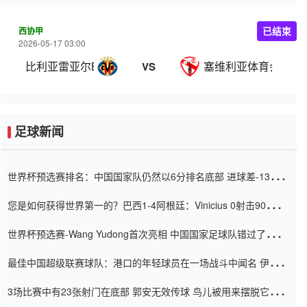
西协甲
已结束
2026-05-17 03:00
比利亚雷亚尔B队
塞维利亚体育会
VS
足球新闻
世界杯预选赛排名：中国国家队仍然以6分排名底部 进球差-13令人
震惊
您是如何获得世界第一的？巴西1-4阿根廷：Vinicius 0射击90分钟
内
世界杯预选赛-Wang Yudong首次亮相 中国国家足球队错过了世界
杯0-2
最佳中国超级联赛球队：港口的年轻球员在一场战斗中闻名 伊万放
弃了泰桑（Taishan）
3场比赛中有23张射门在底部 郭安无效传球 鸟儿被用来摆脱它
Setien痴迷于三名后卫