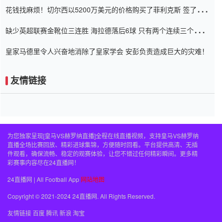
花钱找麻烦！切尔西以5200万美元的价格购买了菲利克斯 签了7年
并在半年内租了夏窗口
缺少英超联赛金靴位三连胜 海拉德落后6球 只有两个连续三个连续
三靴
皇家马德里令人兴奋地消除了皇家学会 安彭负责造成巨大的灾难！
友情链接
为您独家呈现[皇马VS赫罗纳直播]全程在线直播视频，支持皇马VS赫罗纳
直播全场比赛回放、精彩进球集锦，方便随时回看。平台提供高清、无插
件观看，确保流畅、稳定的观赛体验，让您不错过任何精彩瞬间。更多精
彩赛事内容尽在24直播网！
24直播网 | All Football App
网站地图
Copyright © 2021-2024 24直播网. All Rights Reserved.
友情链接
百度
腾讯
新浪
淘宝