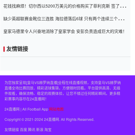
花钱找麻烦！切尔西以5200万美元的价格购买了菲利克斯 签了7年
并在半年内租了夏窗口
缺少英超联赛金靴位三连胜 海拉德落后6球 只有两个连续三个连续
三靴
皇家马德里令人兴奋地消除了皇家学会 安彭负责造成巨大的灾难！
友情链接
为您独家呈现[皇马VS赫罗纳直播]全程在线直播视频，支持皇马VS赫罗纳
直播全场比赛回放、精彩进球集锦，方便随时回看。平台提供高清、无插
件观看，确保流畅、稳定的观赛体验，让您不错过任何精彩瞬间。更多精
彩赛事内容尽在24直播网！
24直播网 | All Football App
网站地图
Copyright © 2021-2024 24直播网. All Rights Reserved.
友情链接
百度
腾讯
新浪
淘宝