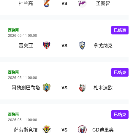
杜兰高
圣图智
VS
西协丙
已结束
2026-05-11 00:00
雷奥亚
拿戈纳克
VS
西协丙
已结束
2026-05-11 00:00
阿勒剎巴勒塔
札木迪欧
VS
西协丙
已结束
2026-05-11 00:00
萨劳斯竞技
CD迪里奥
VS