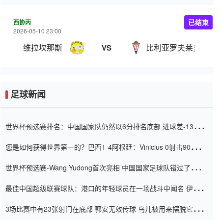
西协丙
已结束
2026-05-10 23:00
维拉坎那斯
比利亚罗夫莱多
VS
足球新闻
世界杯预选赛排名：中国国家队仍然以6分排名底部 进球差-13令人
震惊
您是如何获得世界第一的？巴西1-4阿根廷：Vinicius 0射击90分钟
内
世界杯预选赛-Wang Yudong首次亮相 中国国家足球队错过了世界
杯0-2
最佳中国超级联赛球队：港口的年轻球员在一场战斗中闻名 伊万放
弃了泰桑（Taishan）
3场比赛中有23张射门在底部 郭安无效传球 鸟儿被用来摆脱它
Setien痴迷于三名后卫