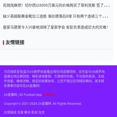
花钱找麻烦！切尔西以5200万美元的价格购买了菲利克斯 签了7年
并在半年内租了夏窗口
缺少英超联赛金靴位三连胜 海拉德落后6球 只有两个连续三个连续
三靴
皇家马德里令人兴奋地消除了皇家学会 安彭负责造成巨大的灾难！
友情链接
为您独家呈现[皇马VS赫罗纳直播]全程在线直播视频，支持皇马VS赫罗纳
直播全场比赛回放、精彩进球集锦，方便随时回看。平台提供高清、无插
件观看，确保流畅、稳定的观赛体验，让您不错过任何精彩瞬间。更多精
彩赛事内容尽在24直播网！
24直播网 | All Football App
网站地图
Copyright © 2021-2024 24直播网. All Rights Reserved.
友情链接
百度
腾讯
新浪
淘宝