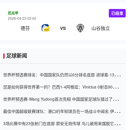
厄瓜甲
已结束
2026-04-23 02:00
德芬
山谷独立
VS
足球新闻
世界杯预选赛排名：中国国家队仍然以6分排名底部 进球差-13令人
震惊
您是如何获得世界第一的？巴西1-4阿根廷：Vinicius 0射击90分钟
内
世界杯预选赛-Wang Yudong首次亮相 中国国家足球队错过了世界
杯0-2
最佳中国超级联赛球队：港口的年轻球员在一场战斗中闻名 伊万放
弃了泰桑（Taishan）
3场比赛中有23张射门在底部 郭安无效传球 鸟儿被用来摆脱它
Setien痴迷于三名后卫