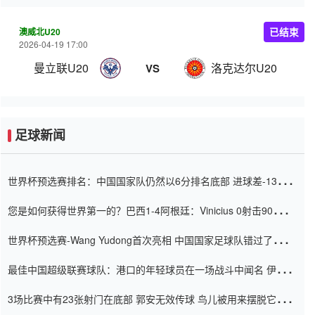
澳威北U20
已结束
2026-04-19 17:00
曼立联U20
洛克达尔U20
VS
足球新闻
世界杯预选赛排名：中国国家队仍然以6分排名底部 进球差-13令人
震惊
您是如何获得世界第一的？巴西1-4阿根廷：Vinicius 0射击90分钟
内
世界杯预选赛-Wang Yudong首次亮相 中国国家足球队错过了世界
杯0-2
最佳中国超级联赛球队：港口的年轻球员在一场战斗中闻名 伊万放
弃了泰桑（Taishan）
3场比赛中有23张射门在底部 郭安无效传球 鸟儿被用来摆脱它
Setien痴迷于三名后卫