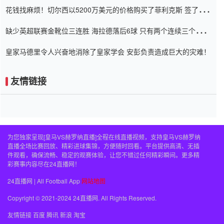
花钱找麻烦！切尔西以5200万美元的价格购买了菲利克斯 签了7年
并在半年内租了夏窗口
缺少英超联赛金靴位三连胜 海拉德落后6球 只有两个连续三个连续
三靴
皇家马德里令人兴奋地消除了皇家学会 安彭负责造成巨大的灾难！
友情链接
为您独家呈现[皇马VS赫罗纳直播]全程在线直播视频，支持皇马VS赫罗纳
直播全场比赛回放、精彩进球集锦，方便随时回看。平台提供高清、无插
件观看，确保流畅、稳定的观赛体验，让您不错过任何精彩瞬间。更多精
彩赛事内容尽在24直播网！
24直播网 | All Football App
网站地图
Copyright © 2021-2024 24直播网. All Rights Reserved.
友情链接
百度
腾讯
新浪
淘宝