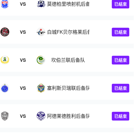
莫德柏里喷射机后备队
VS
已结束
白城FK贝尔格莱后备队
VS
已结束
队
坎伯兰联后备队
VS
已结束
塞利斯贝瑞联后备队
VS
已结束
阿德莱德胜利后备队
VS
已结束