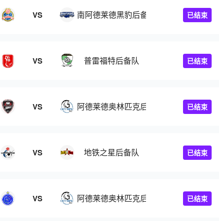
南阿德莱德黑豹后备队
VS
已结束
普雷福特后备队
VS
已结束
阿德莱德奥林匹克后备队
VS
已结束
备队
地铁之星后备队
VS
已结束
阿德莱德奥林匹克后备队
VS
已结束