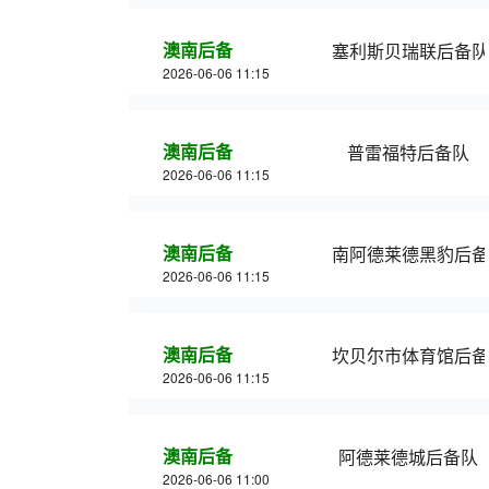
澳南后备
塞利斯贝瑞联后备队
2026-06-06 11:15
澳南后备
普雷福特后备队
2026-06-06 11:15
澳南后备
南阿德莱德黑豹后备
2026-06-06 11:15
澳南后备
坎贝尔市体育馆后备
2026-06-06 11:15
澳南后备
阿德莱德城后备队
2026-06-06 11:00