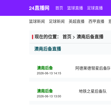
24直播网
首页
篮球直播
足球直播
篮球新闻
足球新闻
英超直播
西甲直播
现在的位置：
首页
>
澳南后备直播
澳南后备直播
澳南后备
阿德莱德彗星后备队
2026-06-13 14:15
澳南后备
地铁之星后备队
2026-06-13 13:00