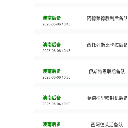
澳南后备
阿德莱德胜利后备队
2026-06-06 10:45
澳南后备
西托列斯比卡拉后备
2026-06-06 10:45
澳南后备
伊斯特恩联后备队
2026-06-06 10:30
澳南后备
莫德柏里喷射机后备
2026-06-04 19:00
澳南后备
西阿德莱后备队