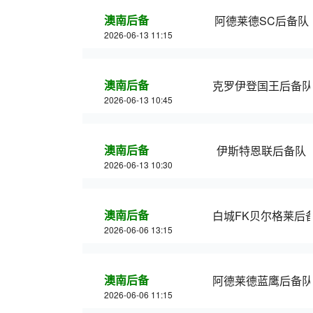
澳南后备
阿德莱德SC后备队
2026-06-13 11:15
澳南后备
克罗伊登国王后备队
2026-06-13 10:45
澳南后备
伊斯特恩联后备队
2026-06-13 10:30
澳南后备
白城FK贝尔格莱后
2026-06-06 13:15
澳南后备
阿德莱德蓝鹰后备队
2026-06-06 11:15