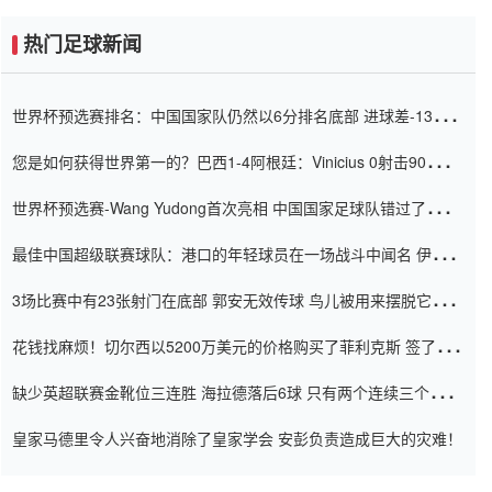
热门足球新闻
世界杯预选赛排名：中国国家队仍然以6分排名底部 进球差-13令人
震惊
您是如何获得世界第一的？巴西1-4阿根廷：Vinicius 0射击90分钟
内
世界杯预选赛-Wang Yudong首次亮相 中国国家足球队错过了世界
杯0-2
最佳中国超级联赛球队：港口的年轻球员在一场战斗中闻名 伊万放
弃了泰桑（Taishan）
3场比赛中有23张射门在底部 郭安无效传球 鸟儿被用来摆脱它
Setien痴迷于三名后卫
花钱找麻烦！切尔西以5200万美元的价格购买了菲利克斯 签了7年
并在半年内租了夏窗口
缺少英超联赛金靴位三连胜 海拉德落后6球 只有两个连续三个连续
三靴
皇家马德里令人兴奋地消除了皇家学会 安彭负责造成巨大的灾难！