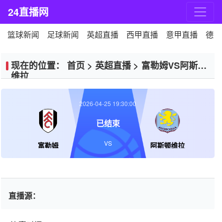
24直播网
篮球新闻
足球新闻
英超直播
西甲直播
意甲直播
德甲
现在的位置：
首页
>
英超直播
>
富勒姆VS阿斯顿
维拉
2026-04-25 19:30:00
已结束
VS
富勒姆
阿斯顿维拉
直播源：