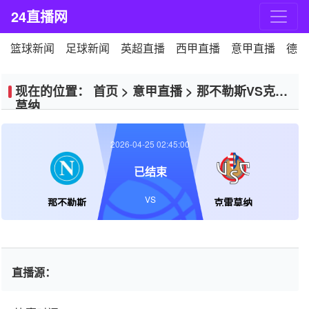
24直播网
篮球新闻
足球新闻
英超直播
西甲直播
意甲直播
德甲
现在的位置：
首页
>
意甲直播
>
那不勒斯VS克雷
莫纳
2026-04-25 02:45:00
已结束
VS
那不勒斯
克雷莫纳
直播源：