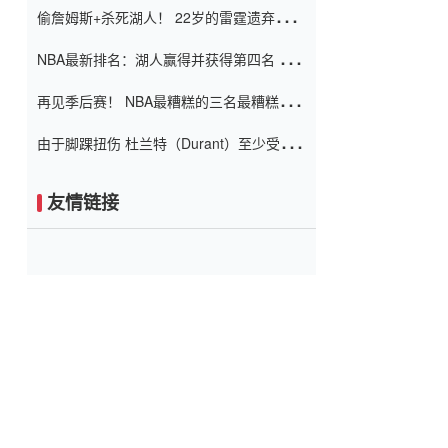
偷詹姆斯+杀死湖人！ 22岁的雷霆遗弃儿子
上演了一个上帝的剧本：疯狂的反击争夺1
NBA最新排名：湖人赢得并获得第四名 小
亿元人民币的合同
牛队正式淘汰了9th + 76人
再见季后赛！ NBA最糟糕的三名最糟糕的
球员徒劳无功 也许您低估了硬化
由于脚踝扭伤 杜兰特（Durant）至少受伤
了一周
友情链接