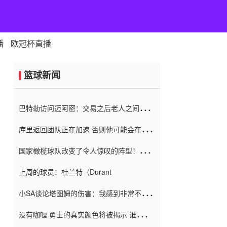
播
欧冠杯直播
篮球新闻
巴特勒访问迈阿密：交易之后老人之间的第
一场比赛 要解决热情的怨恨
库里返回团队正在加速 否则他可能会在下
一天回到场地！巴特勒迈阿密的纸牌游戏引
国家橄榄球队改变了令人惊叹的阵型！伊万
起了人们的关注
（Ivan
上周的球员：杜兰特（Durant
小SA谈论塔图姆的伤害：我感到非常不舒
服 不想看到这些我向他道歉
没有咖喱 勇士的真实颜色将被揭示 谁注意
到威金斯 他讨厌他的老老板