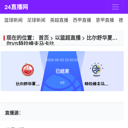
24直播网
篮球新闻
足球新闻
英超直播
西甲直播
意甲直播
德甲
现在的位置：
首页
>
以篮超直播
>
比尔舒华夏普
尔VS特拉维夫马卡比
2026-06-03 23:30:00
已结束
VS
比尔舒华夏普尔
特拉维夫马卡比
直播源：