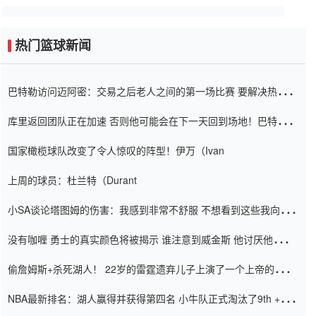
热门篮球新闻
巴特勒访问迈阿密：交易之后老人之间的第一场比赛 要解决热情的
怨恨
库里返回团队正在加速 否则他可能会在下一天回到场地！巴特勒迈
阿密的纸牌游戏引起了人们的关注
国家橄榄球队改变了令人惊叹的阵型！伊万（Ivan
上周的球员：杜兰特（Durant
小SA谈论塔图姆的伤害：我感到非常不舒服 不想看到这些我向他
道歉
没有咖喱 勇士的真实颜色将被揭示 谁注意到威金斯 他讨厌他的老
老板
偷詹姆斯+杀死湖人！ 22岁的雷霆遗弃儿子上演了一个上帝的剧
本：疯狂的反击争夺1亿元人民币的合同
NBA最新排名：湖人赢得并获得第四名 小牛队正式淘汰了9th + 76
人