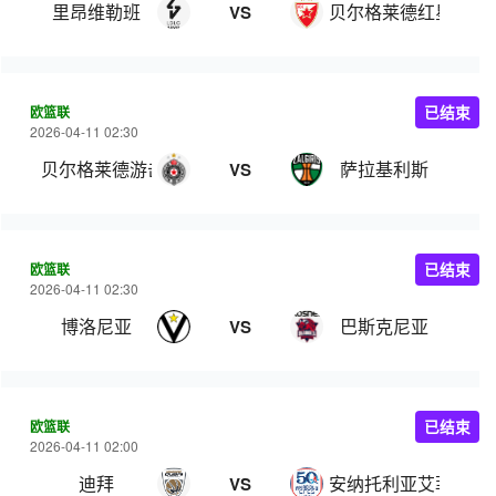
里昂维勒班
贝尔格莱德红星
VS
欧篮联
已结束
2026-04-11 02:30
贝尔格莱德游击
萨拉基利斯
VS
欧篮联
已结束
2026-04-11 02:30
博洛尼亚
巴斯克尼亚
VS
欧篮联
已结束
2026-04-11 02:00
迪拜
安纳托利亚艾菲斯
VS