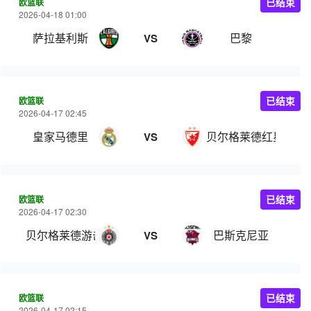
欧篮联
已结束
2026-04-18 01:00
萨拉基利斯
巴黎
VS
欧篮联
已结束
2026-04-17 02:45
皇家马德里
贝尔格莱德红星
VS
欧篮联
已结束
2026-04-17 02:30
贝尔格莱德游击
巴斯克尼亚
VS
欧篮联
已结束
2026-04-17 02:15