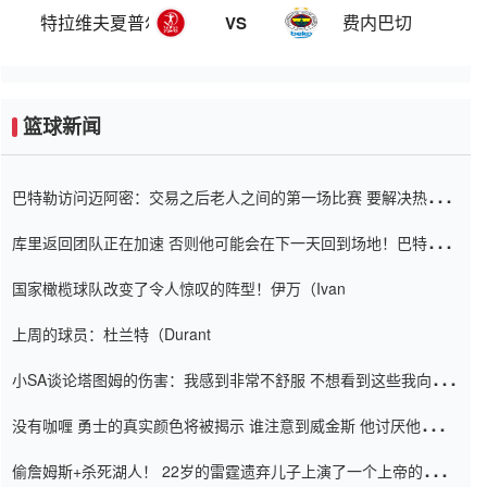
特拉维夫夏普尔
费内巴切
VS
篮球新闻
巴特勒访问迈阿密：交易之后老人之间的第一场比赛 要解决热情的
怨恨
库里返回团队正在加速 否则他可能会在下一天回到场地！巴特勒迈
阿密的纸牌游戏引起了人们的关注
国家橄榄球队改变了令人惊叹的阵型！伊万（Ivan
上周的球员：杜兰特（Durant
小SA谈论塔图姆的伤害：我感到非常不舒服 不想看到这些我向他
道歉
没有咖喱 勇士的真实颜色将被揭示 谁注意到威金斯 他讨厌他的老
老板
偷詹姆斯+杀死湖人！ 22岁的雷霆遗弃儿子上演了一个上帝的剧