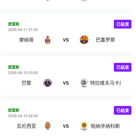
欧篮联
已结束
2026-04-11 01:30
摩纳哥
巴塞罗那
VS
欧篮联
已结束
2026-04-10 03:00
巴黎
特拉维夫马卡比
VS
欧篮联
已结束
2026-04-10 02:45
瓦伦西亚
帕纳辛纳科斯
VS