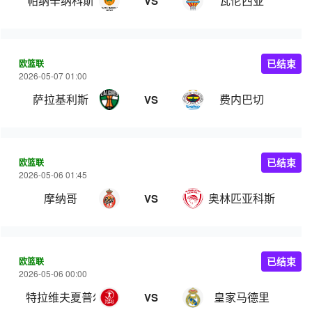
帕纳辛纳科斯
瓦伦西亚
VS
欧篮联
已结束
2026-05-07 01:00
萨拉基利斯
费内巴切
VS
欧篮联
已结束
2026-05-06 01:45
摩纳哥
奥林匹亚科斯
VS
欧篮联
已结束
2026-05-06 00:00
特拉维夫夏普尔
皇家马德里
VS