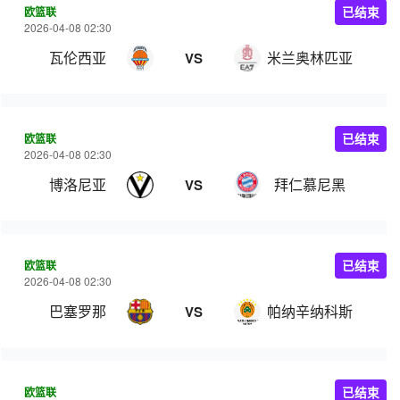
欧篮联
已结束
2026-04-08 02:30
瓦伦西亚
米兰奥林匹亚
VS
欧篮联
已结束
2026-04-08 02:30
博洛尼亚
拜仁慕尼黑
VS
欧篮联
已结束
2026-04-08 02:30
巴塞罗那
帕纳辛纳科斯
VS
欧篮联
已结束