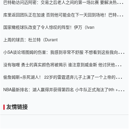
巴特勒访问迈阿密：交易之后老人之间的第一场比赛 要解决热情的
怨恨
库里返回团队正在加速 否则他可能会在下一天回到场地！巴特勒迈
阿密的纸牌游戏引起了人们的关注
国家橄榄球队改变了令人惊叹的阵型！伊万（Ivan
上周的球员：杜兰特（Durant
小SA谈论塔图姆的伤害：我感到非常不舒服 不想看到这些我向他
道歉
没有咖喱 勇士的真实颜色将被揭示 谁注意到威金斯 他讨厌他的老
老板
偷詹姆斯+杀死湖人！ 22岁的雷霆遗弃儿子上演了一个上帝的剧
本：疯狂的反击争夺1亿元人民币的合同
NBA最新排名：湖人赢得并获得第四名 小牛队正式淘汰了9th + 76
人
友情链接