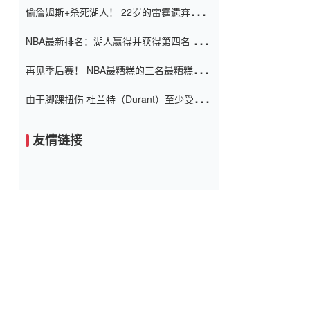
偷詹姆斯+杀死湖人！ 22岁的雷霆遗弃儿子
上演了一个上帝的剧本：疯狂的反击争夺1
NBA最新排名：湖人赢得并获得第四名 小
亿元人民币的合同
牛队正式淘汰了9th + 76人
再见季后赛！ NBA最糟糕的三名最糟糕的
球员徒劳无功 也许您低估了硬化
由于脚踝扭伤 杜兰特（Durant）至少受伤
了一周
友情链接