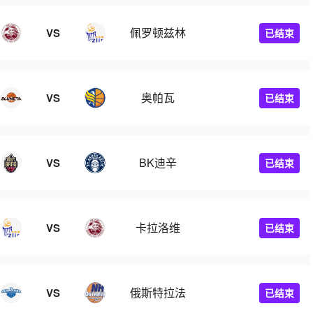
佩罗顿兹林
VS
已结束
奥帕瓦
VS
已结束
BK迪辛
VS
已结束
卡拉洛维
VS
已结束
俄斯特拉法
VS
已结束