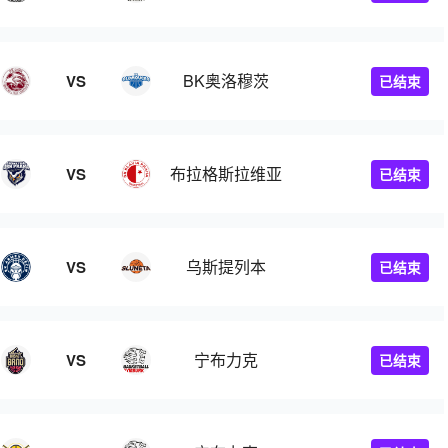
BK奥洛穆茨
VS
已结束
布拉格斯拉维亚
VS
已结束
乌斯提列本
VS
已结束
宁布力克
VS
已结束