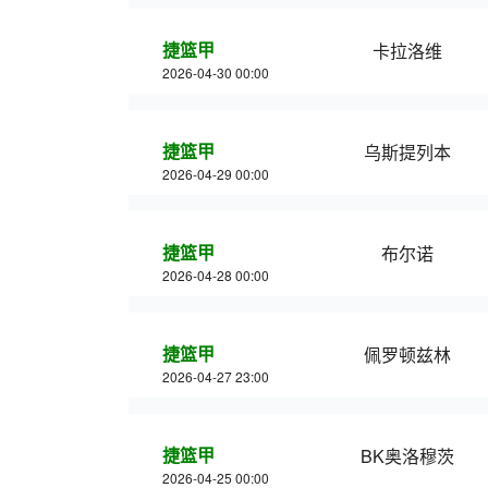
捷篮甲
卡拉洛维
2026-04-30 00:00
捷篮甲
乌斯提列本
2026-04-29 00:00
捷篮甲
布尔诺
2026-04-28 00:00
捷篮甲
佩罗顿兹林
2026-04-27 23:00
捷篮甲
BK奥洛穆茨
2026-04-25 00:00