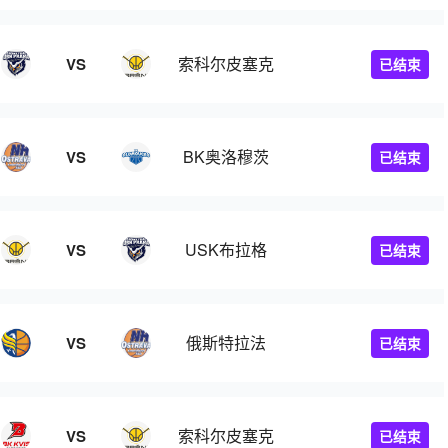
索科尔皮塞克
VS
已结束
BK奥洛穆茨
VS
已结束
USK布拉格
VS
已结束
俄斯特拉法
VS
已结束
索科尔皮塞克
VS
已结束