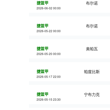
捷篮甲
布尔诺
2026-06-02 00:00
捷篮甲
布尔诺
2026-05-22 00:00
捷篮甲
奥帕瓦
2026-05-20 00:00
捷篮甲
帕度比斯
2026-05-17 22:00
捷篮甲
宁布力克
2026-05-15 23:30