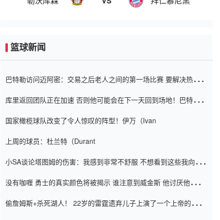
勒沃库森
拜仁慕尼黑
VS
篮球新闻
巴特勒访问迈阿密：交易之后老人之间的第一场比赛 要解决热情的
怨恨
库里返回团队正在加速 否则他可能会在下一天回到场地！巴特勒迈
阿密的纸牌游戏引起了人们的关注
国家橄榄球队改变了令人惊叹的阵型！伊万（Ivan
上周的球员：杜兰特（Durant
小SA谈论塔图姆的伤害：我感到非常不舒服 不想看到这些我向他
道歉
没有咖喱 勇士的真实颜色将被揭示 谁注意到威金斯 他讨厌他的老
老板
偷詹姆斯+杀死湖人！ 22岁的雷霆遗弃儿子上演了一个上帝的剧
本：疯狂的反击争夺1亿元人民币的合同