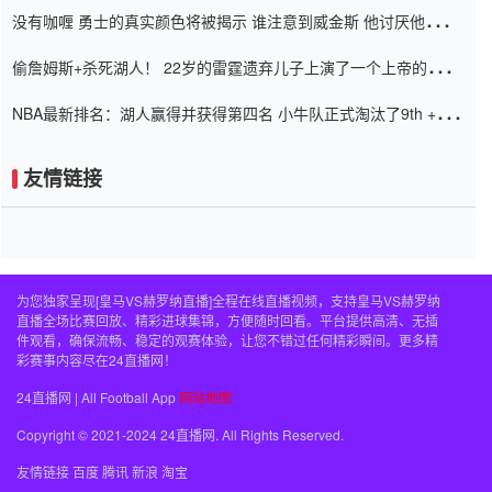
没有咖喱 勇士的真实颜色将被揭示 谁注意到威金斯 他讨厌他的老
老板
偷詹姆斯+杀死湖人！ 22岁的雷霆遗弃儿子上演了一个上帝的剧
本：疯狂的反击争夺1亿元人民币的合同
NBA最新排名：湖人赢得并获得第四名 小牛队正式淘汰了9th + 76
人
友情链接
为您独家呈现[皇马VS赫罗纳直播]全程在线直播视频，支持皇马VS赫罗纳
直播全场比赛回放、精彩进球集锦，方便随时回看。平台提供高清、无插
件观看，确保流畅、稳定的观赛体验，让您不错过任何精彩瞬间。更多精
彩赛事内容尽在24直播网！
24直播网 | All Football App
网站地图
Copyright © 2021-2024 24直播网. All Rights Reserved.
友情链接
百度
腾讯
新浪
淘宝