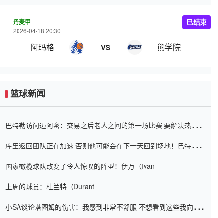
丹麦甲
已结束
2026-04-18 20:30
阿玛格
熊学院
VS
篮球新闻
巴特勒访问迈阿密：交易之后老人之间的第一场比赛 要解决热情的
怨恨
库里返回团队正在加速 否则他可能会在下一天回到场地！巴特勒迈
阿密的纸牌游戏引起了人们的关注
国家橄榄球队改变了令人惊叹的阵型！伊万（Ivan
上周的球员：杜兰特（Durant
小SA谈论塔图姆的伤害：我感到非常不舒服 不想看到这些我向他
道歉