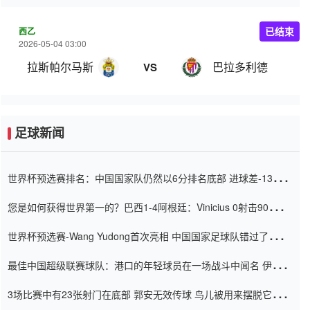
西乙
已结束
2026-05-04 03:00
拉斯帕尔马斯
巴拉多利德
VS
足球新闻
世界杯预选赛排名：中国国家队仍然以6分排名底部 进球差-13令人
震惊
您是如何获得世界第一的？巴西1-4阿根廷：Vinicius 0射击90分钟
内
世界杯预选赛-Wang Yudong首次亮相 中国国家足球队错过了世界
杯0-2
最佳中国超级联赛球队：港口的年轻球员在一场战斗中闻名 伊万放
弃了泰桑（Taishan）
3场比赛中有23张射门在底部 郭安无效传球 鸟儿被用来摆脱它
Setien痴迷于三名后卫