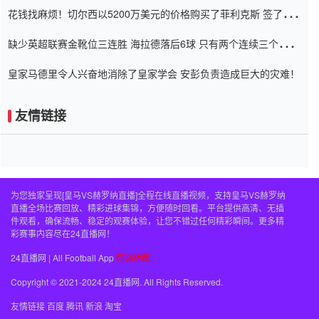
花钱找麻烦！切尔西以5200万美元的价格购买了菲利克斯 签了7年
并在半年内租了夏窗口
缺少英超联赛金靴位三连胜 海拉德落后6球 只有两个连续三个连续
三靴
皇家马德里令人兴奋地消除了皇家学会 安彭负责造成巨大的灾难！
友情链接
为您独家呈现[皇马VS赫罗纳直播]全程在线直播视频，支持皇马VS赫罗纳
直播全场比赛回放、精彩进球集锦，方便随时回看。平台提供高清、无插
件观看，确保流畅、稳定的观赛体验，让您不错过任何精彩瞬间。更多精
彩赛事内容尽在24直播网！
24直播网 | All Football App
网站地图
Copyright © 2021-2024 24直播网. All Rights Reserved.
友情链接
百度
腾讯
新浪
淘宝