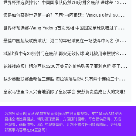
世界杯预选赛排名：中国国家队仍然以6分排名底部 进球差-13令人
震惊
您是如何获得世界第一的？巴西1-4阿根廷：Vinicius 0射击90分钟
内
世界杯预选赛-Wang Yudong首次亮相 中国国家足球队错过了世界
杯0-2
最佳中国超级联赛球队：港口的年轻球员在一场战斗中闻名 伊万放
弃了泰桑（Taishan）
3场比赛中有23张射门在底部 郭安无效传球 鸟儿被用来摆脱它
Setien痴迷于三名后卫
花钱找麻烦！切尔西以5200万美元的价格购买了菲利克斯 签了7年
并在半年内租了夏窗口
缺少英超联赛金靴位三连胜 海拉德落后6球 只有两个连续三个连续
三靴
皇家马德里令人兴奋地消除了皇家学会 安彭负责造成巨大的灾难！
为您独家呈现[皇马VS赫罗纳直播]全程在线直播视频，支持皇马VS赫罗纳
直播全场比赛回放、精彩进球集锦，方便随时回看。平台提供高清、无插
件观看，确保流畅、稳定的观赛体验，让您不错过任何精彩瞬间。更多精
彩赛事内容尽在24直播网！