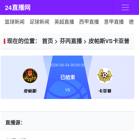
24直播网
篮球新闻
足球新闻
英超直播
西甲直播
意甲直播
德甲
现在的位置：
首页
>
芬丙直播
>
皮帕斯VS卡亚普
2026-06-04 00:00:00
已结束
VS
皮帕斯
卡亚普
直播源：