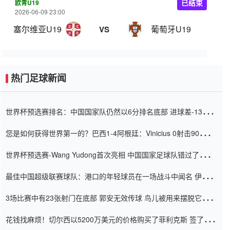
欧青U19
已结束
2026-06-09 23:00
塞尔维亚U19
葡萄牙U19
VS
热门足球新闻
世界杯预选赛排名：中国国家队仍然以6分排名底部 进球差-13令人
震惊
您是如何获得世界第一的？巴西1-4阿根廷：Vinicius 0射击90分钟
内
世界杯预选赛-Wang Yudong首次亮相 中国国家足球队错过了世界
杯0-2
最佳中国超级联赛球队：港口的年轻球员在一场战斗中闻名 伊万放
弃了泰桑（Taishan）
3场比赛中有23张射门在底部 郭安无效传球 鸟儿被用来摆脱它
Setien痴迷于三名后卫
花钱找麻烦！切尔西以5200万美元的价格购买了菲利克斯 签了7年