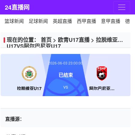
24直播网
篮球新闻
足球新闻
英超直播
西甲直播
意甲直播
德甲
现在的位置：
首页
>
欧青U17直播
>
拉脱维亚
U17VS阿尔巴尼亚U17
2026-06-03 23:00:00
已结束
VS
拉脱维亚U17
阿尔巴尼亚U17
直播源：