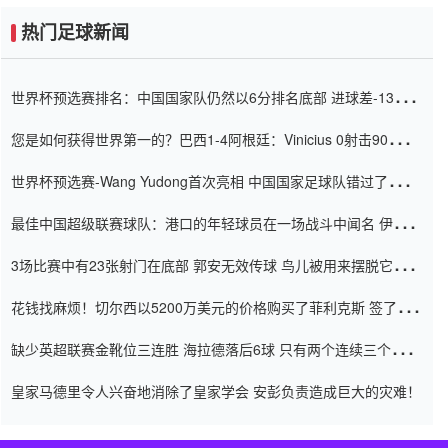
热门足球新闻
世界杯预选赛排名：中国国家队仍然以6分排名底部 进球差-13令人
震惊
您是如何获得世界第一的？巴西1-4阿根廷：Vinicius 0射击90分钟
内
世界杯预选赛-Wang Yudong首次亮相 中国国家足球队错过了世界
杯0-2
最佳中国超级联赛球队：港口的年轻球员在一场战斗中闻名 伊万放
弃了泰桑（Taishan）
3场比赛中有23张射门在底部 郭安无效传球 鸟儿被用来摆脱它
Setien痴迷于三名后卫
花钱找麻烦！切尔西以5200万美元的价格购买了菲利克斯 签了7年
并在半年内租了夏窗口
缺少英超联赛金靴位三连胜 海拉德落后6球 只有两个连续三个连续
三靴
皇家马德里令人兴奋地消除了皇家学会 安彭负责造成巨大的灾难！