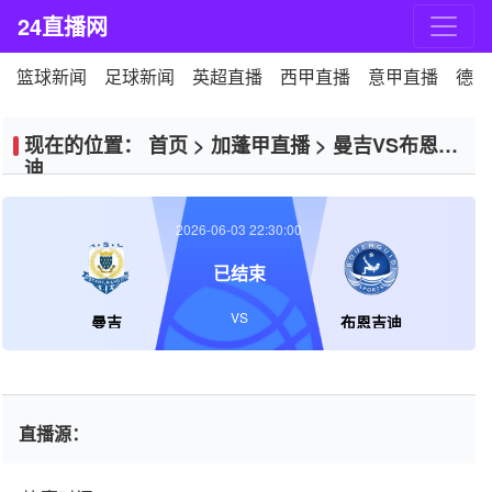
24直播网
篮球新闻
足球新闻
英超直播
西甲直播
意甲直播
德甲
现在的位置：
首页
>
加蓬甲直播
>
曼吉VS布恩吉
迪
2026-06-03 22:30:00
已结束
VS
曼吉
布恩吉迪
直播源：