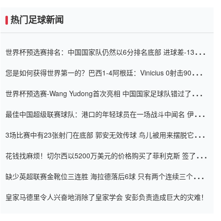
热门足球新闻
世界杯预选赛排名：中国国家队仍然以6分排名底部 进球差-13令人
震惊
您是如何获得世界第一的？巴西1-4阿根廷：Vinicius 0射击90分钟
内
世界杯预选赛-Wang Yudong首次亮相 中国国家足球队错过了世界
杯0-2
最佳中国超级联赛球队：港口的年轻球员在一场战斗中闻名 伊万放
弃了泰桑（Taishan）
3场比赛中有23张射门在底部 郭安无效传球 鸟儿被用来摆脱它
Setien痴迷于三名后卫
花钱找麻烦！切尔西以5200万美元的价格购买了菲利克斯 签了7年
并在半年内租了夏窗口
缺少英超联赛金靴位三连胜 海拉德落后6球 只有两个连续三个连续
三靴
皇家马德里令人兴奋地消除了皇家学会 安彭负责造成巨大的灾难！