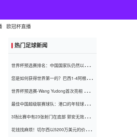
播
欧冠杯直播
热门足球新闻
世界杯预选赛排名：中国国家队仍然以6分
排名底部 进球差-13令人震惊
您是如何获得世界第一的？巴西1-4阿根
廷：Vinicius 0射击90分钟内
世界杯预选赛-Wang Yudong首次亮相 中国
国家足球队错过了世界杯0-2
最佳中国超级联赛球队：港口的年轻球员在
一场战斗中闻名 伊万放弃了泰桑
3场比赛中有23张射门在底部 郭安无效传球
（Taishan）
鸟儿被用来摆脱它 Setien痴迷于三名后卫
花钱找麻烦！切尔西以5200万美元的价格
购买了菲利克斯 签了7年 并在半年内租了夏