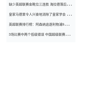
缺少英超联赛金靴位三连胜 海拉德落后6球
窗口
只有两个连续三个连续三靴
皇家马德里令人兴奋地消除了皇家学会 安
彭负责造成巨大的灾难！
英超联赛排行榜：阿森纳追逐利物浦9分 曼
联连续三件坏事
3场比赛中两个低级错误 中国超级联赛的前
守门员很老 是时候让位了 最好的继任者出
现