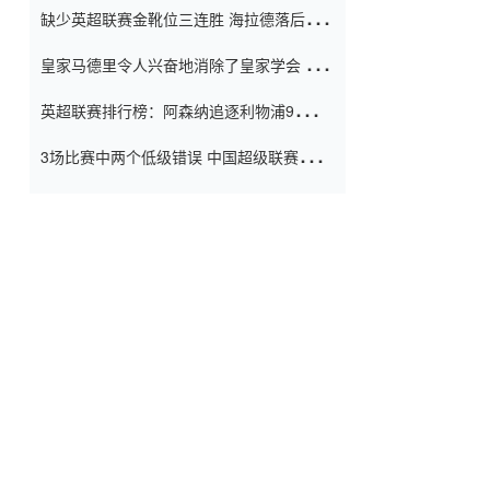
缺少英超联赛金靴位三连胜 海拉德落后6球
窗口
只有两个连续三个连续三靴
皇家马德里令人兴奋地消除了皇家学会 安
彭负责造成巨大的灾难！
英超联赛排行榜：阿森纳追逐利物浦9分 曼
联连续三件坏事
3场比赛中两个低级错误 中国超级联赛的前
守门员很老 是时候让位了 最好的继任者出
现