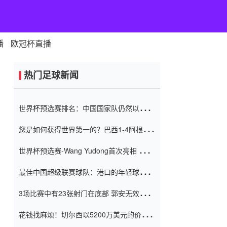
播
欧冠杯直播
热门足球新闻
世界杯预选赛排名：中国国家队仍然以6分
排名底部 进球差-13令人震惊
您是如何获得世界第一的？巴西1-4阿根
廷：Vinicius 0射击90分钟内
世界杯预选赛-Wang Yudong首次亮相 中国
国家足球队错过了世界杯0-2
最佳中国超级联赛球队：港口的年轻球员在
一场战斗中闻名 伊万放弃了泰桑
3场比赛中有23张射门在底部 郭安无效传球
（Taishan）
鸟儿被用来摆脱它 Setien痴迷于三名后卫
花钱找麻烦！切尔西以5200万美元的价格
购买了菲利克斯 签了7年 并在半年内租了夏