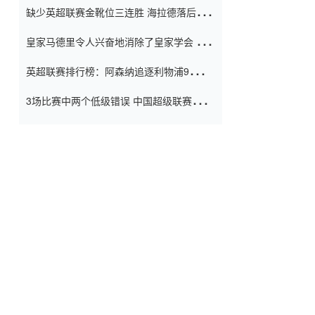
缺少英超联赛金靴位三连胜 海拉德落后6球
窗口
只有两个连续三个连续三靴
皇家马德里令人兴奋地消除了皇家学会 安
彭负责造成巨大的灾难！
英超联赛排行榜：阿森纳追逐利物浦9分 曼
联连续三件坏事
3场比赛中两个低级错误 中国超级联赛的前
守门员很老 是时候让位了 最好的继任者出
现