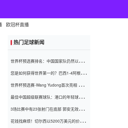
播
欧冠杯直播
热门足球新闻
世界杯预选赛排名：中国国家队仍然以6分
排名底部 进球差-13令人震惊
您是如何获得世界第一的？巴西1-4阿根
廷：Vinicius 0射击90分钟内
世界杯预选赛-Wang Yudong首次亮相 中国
国家足球队错过了世界杯0-2
最佳中国超级联赛球队：港口的年轻球员在
一场战斗中闻名 伊万放弃了泰桑
3场比赛中有23张射门在底部 郭安无效传球
（Taishan）
鸟儿被用来摆脱它 Setien痴迷于三名后卫
花钱找麻烦！切尔西以5200万美元的价格
购买了菲利克斯 签了7年 并在半年内租了夏