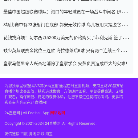
杯0-2
最佳中国超级联赛球队：港口的年轻球员在一场战斗中闻名 伊万放
弃了泰桑（Taishan）
3场比赛中有23张射门在底部 郭安无效传球 鸟儿被用来摆脱它
Setien痴迷于三名后卫
花钱找麻烦！切尔西以5200万美元的价格购买了菲利克斯 签了7年
并在半年内租了夏窗口
缺少英超联赛金靴位三连胜 海拉德落后6球 只有两个连续三个连续
三靴
皇家马德里令人兴奋地消除了皇家学会 安彭负责造成巨大的灾难！
为您独家呈现[皇马VS赫罗纳直播]全程在线直播视频，支持皇马VS赫罗纳
直播全场比赛回放、精彩进球集锦，方便随时回看。平台提供高清、无插
件观看，确保流畅、稳定的观赛体验，让您不错过任何精彩瞬间。更多精
彩赛事内容尽在24直播网！
24直播网 | All Football App
网站地图
Copyright © 2021-2024 24直播网. All Rights Reserved.
友情链接
百度
腾讯
新浪
淘宝