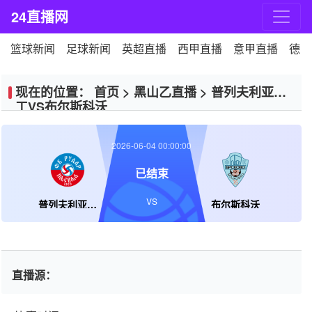
24直播网
篮球新闻
足球新闻
英超直播
西甲直播
意甲直播
德甲
现在的位置：
首页
>
黑山乙直播
>
普列夫利亚矿
工VS布尔斯科沃
2026-06-04 00:00:00
已结束
VS
普列夫利亚矿工
布尔斯科沃
直播源：