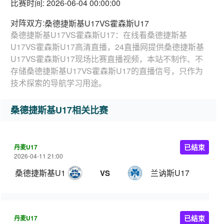
比赛时间: 2026-06-04 00:00:00
对阵双方:
桑德捷斯基U17VS霍森斯U17
桑德捷斯基U17VS霍森斯U17：在线看桑德捷斯基
U17VS霍森斯U17高清直播，24直播网提供桑德捷斯基
U17VS霍森斯U17现场比赛直播视频，本站不制作、不
存储桑德捷斯基U17VS霍森斯U17的直播信号，只作为
技术探索的导航学习用途。
桑德捷斯基U17相关比赛
丹麦U17
已结束
2026-04-11 21:00
桑德捷斯基U17
兰讷斯U17
VS
丹麦U17
已结束