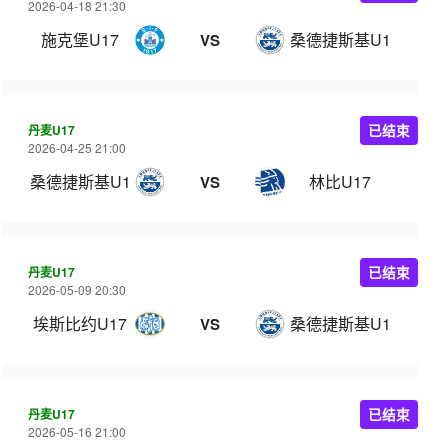
2026-04-18 21:30
施克堡U17
桑德捷斯基U17
VS
丹麦U17
已结束
2026-04-25 21:00
桑德捷斯基U17
林比U17
VS
丹麦U17
已结束
2026-05-09 20:30
埃斯比约U17
桑德捷斯基U17
VS
丹麦U17
已结束
2026-05-16 21:00