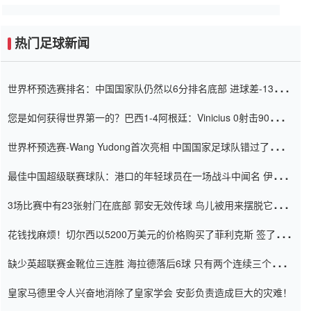
热门足球新闻
世界杯预选赛排名：中国国家队仍然以6分排名底部 进球差-13令人
震惊
您是如何获得世界第一的？巴西1-4阿根廷：Vinicius 0射击90分钟
内
世界杯预选赛-Wang Yudong首次亮相 中国国家足球队错过了世界
杯0-2
最佳中国超级联赛球队：港口的年轻球员在一场战斗中闻名 伊万放
弃了泰桑（Taishan）
3场比赛中有23张射门在底部 郭安无效传球 鸟儿被用来摆脱它
Setien痴迷于三名后卫
花钱找麻烦！切尔西以5200万美元的价格购买了菲利克斯 签了7年
并在半年内租了夏窗口
缺少英超联赛金靴位三连胜 海拉德落后6球 只有两个连续三个连续
三靴
皇家马德里令人兴奋地消除了皇家学会 安彭负责造成巨大的灾难！