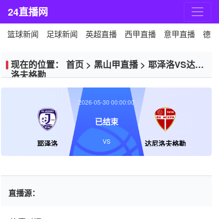
24直播网
篮球新闻
足球新闻
英超直播
西甲直播
意甲直播
德甲
现在的位置：
首页
>
黑山甲直播
>
耶泽洛VS达尼
洛夫格勒
2026-05-30 00:00:00
已结束
VS
耶泽洛
达尼洛夫格勒
直播源：