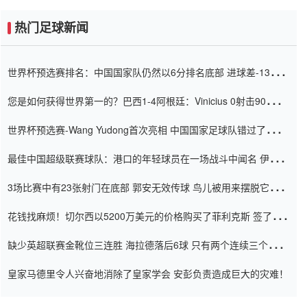
热门足球新闻
世界杯预选赛排名：中国国家队仍然以6分排名底部 进球差-13令人
震惊
您是如何获得世界第一的？巴西1-4阿根廷：Vinicius 0射击90分钟
内
世界杯预选赛-Wang Yudong首次亮相 中国国家足球队错过了世界
杯0-2
最佳中国超级联赛球队：港口的年轻球员在一场战斗中闻名 伊万放
弃了泰桑（Taishan）
3场比赛中有23张射门在底部 郭安无效传球 鸟儿被用来摆脱它
Setien痴迷于三名后卫
花钱找麻烦！切尔西以5200万美元的价格购买了菲利克斯 签了7年
并在半年内租了夏窗口
缺少英超联赛金靴位三连胜 海拉德落后6球 只有两个连续三个连续
三靴
皇家马德里令人兴奋地消除了皇家学会 安彭负责造成巨大的灾难！