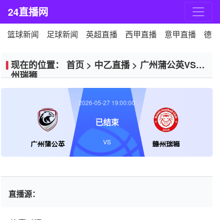
24直播网
篮球新闻
足球新闻
英超直播
西甲直播
意甲直播
德甲
现在的位置：
首页
>
中乙直播
>
广州蒲公英VS赣
州瑞狮
2026-05-27 19:00:00
已结束
VS
广州蒲公英
赣州瑞狮
直播源：