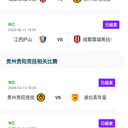
中乙
已结束
2026-06-13 19:30
江西庐山
成都蓉城希拉谷
VS
贵州贵阳竞技相关比赛
中乙
已结束
2026-04-10 19:30
贵州贵阳竞技
湖北青年星
VS
中乙
已结束