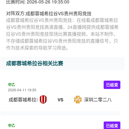
比赛时间: 2026-05-26 19:35:00
对阵双方:
成都蓉城希拉谷VS贵州贵阳竞技
成都蓉城希拉谷VS贵州贵阳竞技：在线看成都蓉城希拉
谷VS贵州贵阳竞技高清直播，24直播网提供成都蓉城希
拉谷VS贵州贵阳竞技现场比赛直播视频，本站不制作、
不存储成都蓉城希拉谷VS贵州贵阳竞技的直播信号，只
作为技术探索的导航学习用途。
成都蓉城希拉谷相关比赛
中乙
已结束
2026-04-11 19:35
成都蓉城希拉谷
深圳二零二八
VS
中乙
已结束