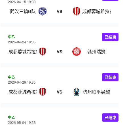
2026-04-15 19:30
武汉三镇B队
成都蓉城希拉谷
VS
中乙
已结束
2026-04-24 19:35
成都蓉城希拉谷
赣州瑞狮
VS
中乙
已结束
2026-04-29 19:35
成都蓉城希拉谷
杭州临平吴越
VS
中乙
已结束
2026-05-04 19:35