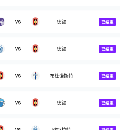
德锡
VS
已结束
德锡
VS
已结束
布杜诺斯特
VS
已结束
德锡
VS
已结束
欧特拉特
VS
已结束