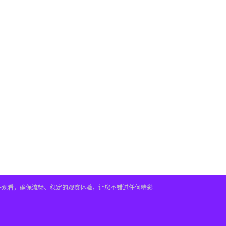
插件观看，确保流畅、稳定的观赛体验，让您不错过任何精彩