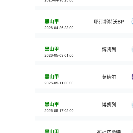
黑山甲
耶汀斯特沃BP
2026-04-26 23:00
黑山甲
博凯列
2026-05-03 01:00
黑山甲
莫纳尔
2026-05-11 00:00
黑山甲
博凯列
2026-05-17 02:00
黑山甲
布杜诺斯特