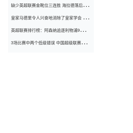
缺少英超联赛金靴位三连胜 海拉德落后6球
窗口
只有两个连续三个连续三靴
皇家马德里令人兴奋地消除了皇家学会 安
彭负责造成巨大的灾难！
英超联赛排行榜：阿森纳追逐利物浦9分 曼
联连续三件坏事
3场比赛中两个低级错误 中国超级联赛的前
守门员很老 是时候让位了 最好的继任者出
现