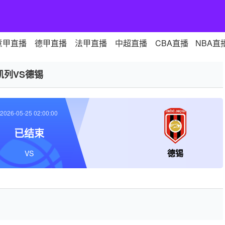
意甲直播
德甲直播
法甲直播
中超直播
CBA直播
NBA直
凯列VS德锡
2026-05-25 02:00:00
已结束
德锡
VS