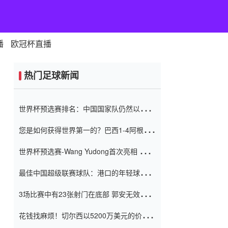
播
欧冠杯直播
热门足球新闻
世界杯预选赛排名：中国国家队仍然以6分
排名底部 进球差-13令人震惊
您是如何获得世界第一的？巴西1-4阿根
廷：Vinicius 0射击90分钟内
世界杯预选赛-Wang Yudong首次亮相 中国
国家足球队错过了世界杯0-2
最佳中国超级联赛球队：港口的年轻球员在
一场战斗中闻名 伊万放弃了泰桑
3场比赛中有23张射门在底部 郭安无效传球
（Taishan）
鸟儿被用来摆脱它 Setien痴迷于三名后卫
花钱找麻烦！切尔西以5200万美元的价格
购买了菲利克斯 签了7年 并在半年内租了夏