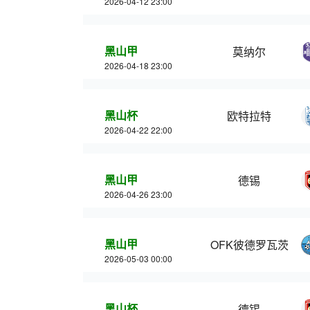
2026-04-12 23:00
黑山甲
莫纳尔
2026-04-18 23:00
黑山杯
欧特拉特
2026-04-22 22:00
黑山甲
德锡
2026-04-26 23:00
黑山甲
OFK彼德罗瓦茨
2026-05-03 00:00
黑山杯
德锡