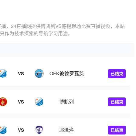
直播，24直播网提供博凯列VS德锡现场比赛直播视频，本站
，只作为技术探索的导航学习用途。
OFK彼德罗瓦茨
VS
已结束
博凯列
VS
已结束
耶泽洛
VS
已结束