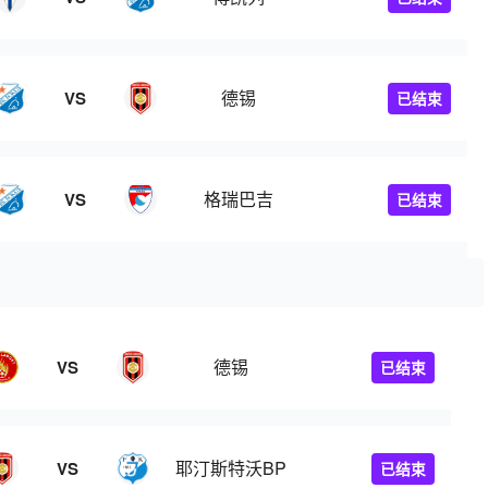
德锡
VS
已结束
格瑞巴吉
VS
已结束
德锡
VS
已结束
耶汀斯特沃BP
VS
已结束