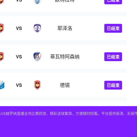
耶泽洛
VS
已结束
蒂瓦特阿森纳
VS
已结束
德锡
VS
已结束
皇马VS赫罗纳直播全场比赛回放、精彩进球集锦，方便随时回看。平台提供高清、无