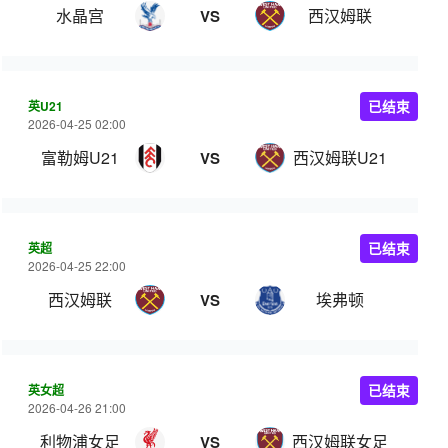
水晶宫
西汉姆联
VS
英U21
已结束
2026-04-25 02:00
富勒姆U21
西汉姆联U21
VS
英超
已结束
2026-04-25 22:00
西汉姆联
埃弗顿
VS
英女超
已结束
2026-04-26 21:00
利物浦女足
西汉姆联女足
VS