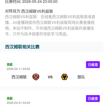
比赛时间: 2026-05-24 23:00:00
对阵双方:
西汉姆联VS利兹联
西汉姆联VS利兹联：在线看西汉姆联VS利兹联高清直
播，24直播网提供西汉姆联VS利兹联现场比赛直播视
频，本站不制作、不存储西汉姆联VS利兹联的直播信
号，只作为技术探索的导航学习用途。
西汉姆联相关比赛
英超
已结束
2026-04-11 03:00
西汉姆联
狼队
VS
英超
已结束
2026-04-21 03:00