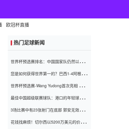
播
欧冠杯直播
热门足球新闻
世界杯预选赛排名：中国国家队仍然以6分
排名底部 进球差-13令人震惊
您是如何获得世界第一的？巴西1-4阿根
廷：Vinicius 0射击90分钟内
世界杯预选赛-Wang Yudong首次亮相 中国
国家足球队错过了世界杯0-2
最佳中国超级联赛球队：港口的年轻球员在
一场战斗中闻名 伊万放弃了泰桑
3场比赛中有23张射门在底部 郭安无效传球
（Taishan）
鸟儿被用来摆脱它 Setien痴迷于三名后卫
花钱找麻烦！切尔西以5200万美元的价格
购买了菲利克斯 签了7年 并在半年内租了夏