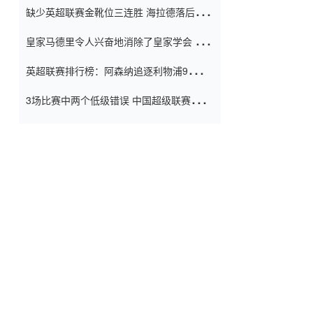
缺少英超联赛金靴位三连胜 海拉德落后6球
窗口
只有两个连续三个连续三靴
皇家马德里令人兴奋地消除了皇家学会 安
彭负责造成巨大的灾难！
英超联赛排行榜：阿森纳追逐利物浦9分 曼
联连续三件坏事
3场比赛中两个低级错误 中国超级联赛的前
守门员很老 是时候让位了 最好的继任者出
现