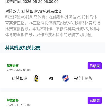
比赛时间: 2026-05-20 06:00:00
对阵双方:
科其姆波VS托利马体育
科其姆波VS托利马体育：在线看科其姆波VS托利马体
育高清直播，24直播网提供科其姆波VS托利马体育现场
比赛直播视频，本站不制作、不存储科其姆波VS托利马
体育的直播信号，只作为技术探索的导航学习用途。
科其姆波相关比赛
解放者杯
已结束
2026-04-09 06:00
科其姆波
乌拉圭民族
VS
解放者杯
已结束
2026-04-15 10:00