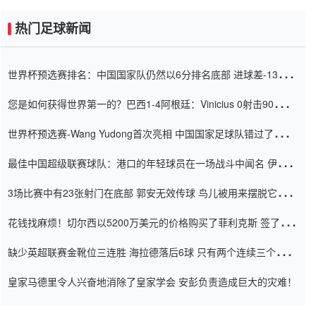
热门足球新闻
世界杯预选赛排名：中国国家队仍然以6分排名底部 进球差-13令人
震惊
您是如何获得世界第一的？巴西1-4阿根廷：Vinicius 0射击90分钟
内
世界杯预选赛-Wang Yudong首次亮相 中国国家足球队错过了世界
杯0-2
最佳中国超级联赛球队：港口的年轻球员在一场战斗中闻名 伊万放
弃了泰桑（Taishan）
3场比赛中有23张射门在底部 郭安无效传球 鸟儿被用来摆脱它
Setien痴迷于三名后卫
花钱找麻烦！切尔西以5200万美元的价格购买了菲利克斯 签了7年
并在半年内租了夏窗口
缺少英超联赛金靴位三连胜 海拉德落后6球 只有两个连续三个连续
三靴
皇家马德里令人兴奋地消除了皇家学会 安彭负责造成巨大的灾难！