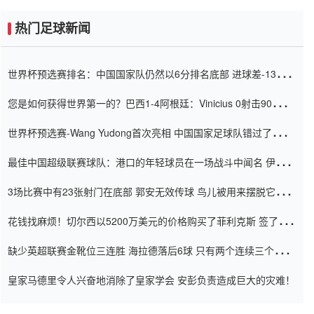
热门足球新闻
世界杯预选赛排名：中国国家队仍然以6分排名底部 进球差-13令人
震惊
您是如何获得世界第一的？巴西1-4阿根廷：Vinicius 0射击90分钟
内
世界杯预选赛-Wang Yudong首次亮相 中国国家足球队错过了世界
杯0-2
最佳中国超级联赛球队：港口的年轻球员在一场战斗中闻名 伊万放
弃了泰桑（Taishan）
3场比赛中有23张射门在底部 郭安无效传球 鸟儿被用来摆脱它
Setien痴迷于三名后卫
花钱找麻烦！切尔西以5200万美元的价格购买了菲利克斯 签了7年
并在半年内租了夏窗口
缺少英超联赛金靴位三连胜 海拉德落后6球 只有两个连续三个连续
三靴
皇家马德里令人兴奋地消除了皇家学会 安彭负责造成巨大的灾难！