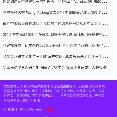
您是如何获得世界第一的？巴西1-4阿根廷：Vinicius 0射击90分钟
内
世界杯预选赛-Wang Yudong首次亮相 中国国家足球队错过了世界
杯0-2
最佳中国超级联赛球队：港口的年轻球员在一场战斗中闻名 伊万放
弃了泰桑（Taishan）
3场比赛中有23张射门在底部 郭安无效传球 鸟儿被用来摆脱它
Setien痴迷于三名后卫
花钱找麻烦！切尔西以5200万美元的价格购买了菲利克斯 签了7年
并在半年内租了夏窗口
缺少英超联赛金靴位三连胜 海拉德落后6球 只有两个连续三个连续
三靴
皇家马德里令人兴奋地消除了皇家学会 安彭负责造成巨大的灾难！
为您独家呈现[皇马VS赫罗纳直播]全程在线直播视频，支持皇马VS赫罗纳
直播全场比赛回放、精彩进球集锦，方便随时回看。平台提供高清、无插
件观看，确保流畅、稳定的观赛体验，让您不错过任何精彩瞬间。更多精
彩赛事内容尽在24直播网！
24直播网 | All Football App
网站地图