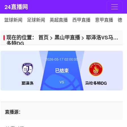
24直播网
篮球新闻
足球新闻
英超直播
西甲直播
意甲直播
德甲
现在的位置：
首页
>
黑山甲直播
>
耶泽洛VS马拉
多特DG
2026-05-17 02:00:00
已结束
VS
耶泽洛
马拉多特DG
直播源：