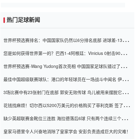
热门足球新闻
世界杯预选赛排名：中国国家队仍然以6分排名底部 进球差-13令人
震惊
您是如何获得世界第一的？巴西1-4阿根廷：Vinicius 0射击90分钟
内
世界杯预选赛-Wang Yudong首次亮相 中国国家足球队错过了世界
杯0-2
最佳中国超级联赛球队：港口的年轻球员在一场战斗中闻名 伊万放
弃了泰桑（Taishan）
3场比赛中有23张射门在底部 郭安无效传球 鸟儿被用来摆脱它
Setien痴迷于三名后卫
花钱找麻烦！切尔西以5200万美元的价格购买了菲利克斯 签了7年
并在半年内租了夏窗口
缺少英超联赛金靴位三连胜 海拉德落后6球 只有两个连续三个连续
三靴
皇家马德里令人兴奋地消除了皇家学会 安彭负责造成巨大的灾难！