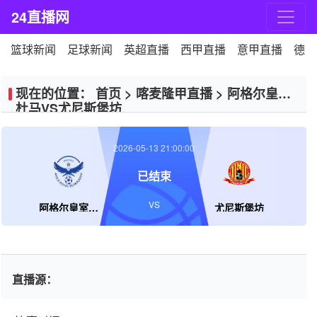
24直播网
篮球新闻
足球新闻
英超直播
西甲直播
意甲直播
德甲
现在的位置：
首页
>
喀麦隆甲直播
>
阿格尔皇室
杜马VS尤尼斯堡坊
2026-05-13 21:00:00
已结束
VS
阿格尔皇室杜马
尤尼斯堡坊
直播源：