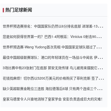
热门足球新闻
世界杯预选赛排名：中国国家队仍然以6分排名底部 进球差-13令人
震惊
您是如何获得世界第一的？巴西1-4阿根廷：Vinicius 0射击90分钟
内
世界杯预选赛-Wang Yudong首次亮相 中国国家足球队错过了世界
杯0-2
最佳中国超级联赛球队：港口的年轻球员在一场战斗中闻名 伊万放
弃了泰桑（Taishan）
3场比赛中有23张射门在底部 郭安无效传球 鸟儿被用来摆脱它
Setien痴迷于三名后卫
花钱找麻烦！切尔西以5200万美元的价格购买了菲利克斯 签了7年
并在半年内租了夏窗口
缺少英超联赛金靴位三连胜 海拉德落后6球 只有两个连续三个连续
三靴
皇家马德里令人兴奋地消除了皇家学会 安彭负责造成巨大的灾难！