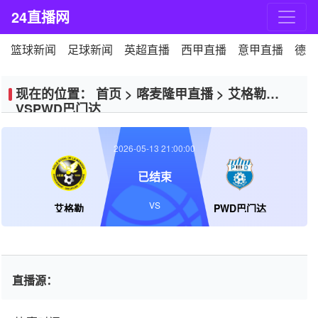
24直播网
篮球新闻
足球新闻
英超直播
西甲直播
意甲直播
德甲
现在的位置：
首页
>
喀麦隆甲直播
>
艾格勒
VSPWD巴门达
2026-05-13 21:00:00
已结束
VS
艾格勒
PWD巴门达
直播源：