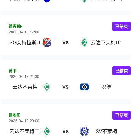
德青联H
已结束
2026-04-18 17:00
SG安特拉斯U19
云达不莱梅U19
VS
德甲
已结束
2026-04-18 21:30
云达不莱梅
汉堡
VS
德地区
已结束
2026-04-19 20:00
云达不莱梅二队
SV不莱梅
VS