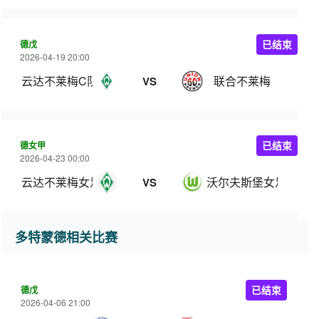
德戊
已结束
2026-04-19 20:00
云达不莱梅C队
联合不莱梅
VS
德女甲
已结束
2026-04-23 00:00
云达不莱梅女足
沃尔夫斯堡女足
VS
多特蒙德相关比赛
德戊
已结束
2026-04-06 21:00