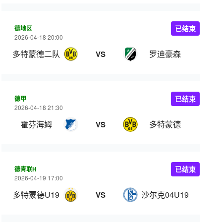
德地区
已结束
2026-04-18 20:00
多特蒙德二队
罗迪豪森
VS
德甲
已结束
2026-04-18 21:30
霍芬海姆
多特蒙德
VS
德青联H
已结束
2026-04-19 17:00
多特蒙德U19
沙尔克04U19
VS