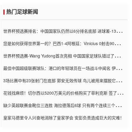
热门足球新闻
世界杯预选赛排名：中国国家队仍然以6分排名底部 进球差-13令人
震惊
您是如何获得世界第一的？巴西1-4阿根廷：Vinicius 0射击90分钟
内
世界杯预选赛-Wang Yudong首次亮相 中国国家足球队错过了世界
杯0-2
最佳中国超级联赛球队：港口的年轻球员在一场战斗中闻名 伊万放
弃了泰桑（Taishan）
3场比赛中有23张射门在底部 郭安无效传球 鸟儿被用来摆脱它
Setien痴迷于三名后卫
花钱找麻烦！切尔西以5200万美元的价格购买了菲利克斯 签了7年
并在半年内租了夏窗口
缺少英超联赛金靴位三连胜 海拉德落后6球 只有两个连续三个连续
三靴
皇家马德里令人兴奋地消除了皇家学会 安彭负责造成巨大的灾难！