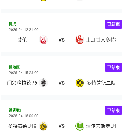
德戊
已结束
2026-04-12 21:00
艾伦
土耳其人多特蒙德
VS
德地区
已结束
2026-04-15 23:00
门兴格拉德巴赫二队
多特蒙德二队
VS
德青联H
已结束
2026-04-16 00:00
多特蒙德U19
沃尔夫斯堡U19
VS