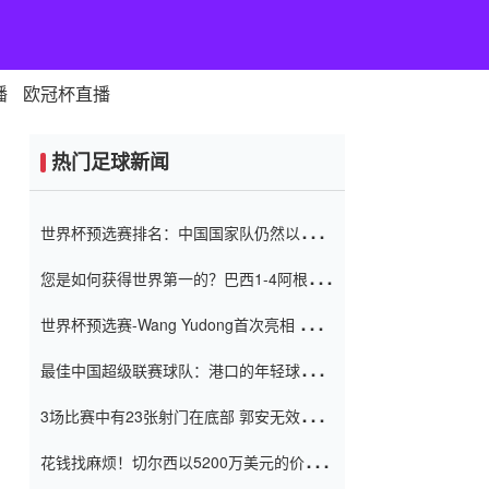
播
欧冠杯直播
热门足球新闻
世界杯预选赛排名：中国国家队仍然以6分
排名底部 进球差-13令人震惊
您是如何获得世界第一的？巴西1-4阿根
廷：Vinicius 0射击90分钟内
世界杯预选赛-Wang Yudong首次亮相 中国
国家足球队错过了世界杯0-2
最佳中国超级联赛球队：港口的年轻球员在
一场战斗中闻名 伊万放弃了泰桑
3场比赛中有23张射门在底部 郭安无效传球
（Taishan）
鸟儿被用来摆脱它 Setien痴迷于三名后卫
花钱找麻烦！切尔西以5200万美元的价格
购买了菲利克斯 签了7年 并在半年内租了夏