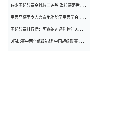
缺少英超联赛金靴位三连胜 海拉德落后6球
窗口
只有两个连续三个连续三靴
皇家马德里令人兴奋地消除了皇家学会 安
彭负责造成巨大的灾难！
英超联赛排行榜：阿森纳追逐利物浦9分 曼
联连续三件坏事
3场比赛中两个低级错误 中国超级联赛的前
守门员很老 是时候让位了 最好的继任者出
现