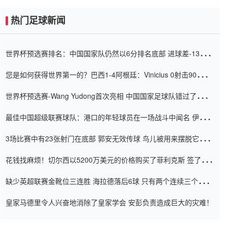
热门足球新闻
世界杯预选赛排名：中国国家队仍然以6分排名底部 进球差-13令人
震惊
您是如何获得世界第一的？巴西1-4阿根廷：Vinicius 0射击90分钟
内
世界杯预选赛-Wang Yudong首次亮相 中国国家足球队错过了世界
杯0-2
最佳中国超级联赛球队：港口的年轻球员在一场战斗中闻名 伊万放
弃了泰桑（Taishan）
3场比赛中有23张射门在底部 郭安无效传球 鸟儿被用来摆脱它
Setien痴迷于三名后卫
花钱找麻烦！切尔西以5200万美元的价格购买了菲利克斯 签了7年
并在半年内租了夏窗口
缺少英超联赛金靴位三连胜 海拉德落后6球 只有两个连续三个连续
三靴
皇家马德里令人兴奋地消除了皇家学会 安彭负责造成巨大的灾难！