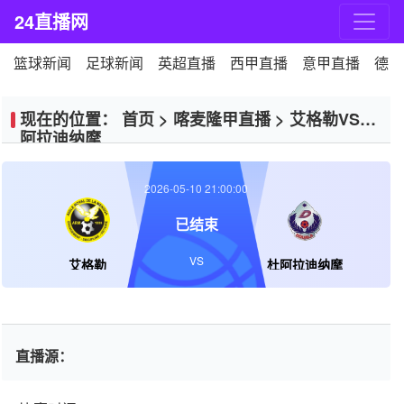
24直播网
篮球新闻
足球新闻
英超直播
西甲直播
意甲直播
德甲
现在的位置：
首页
>
喀麦隆甲直播
>
艾格勒VS杜
阿拉迪纳摩
2026-05-10 21:00:00
已结束
VS
艾格勒
杜阿拉迪纳摩
直播源：