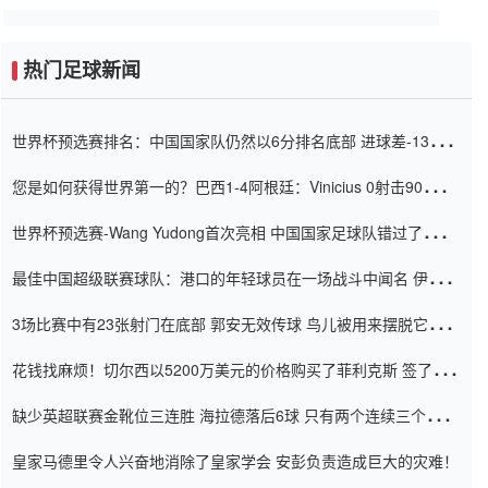
热门足球新闻
世界杯预选赛排名：中国国家队仍然以6分排名底部 进球差-13令人
震惊
您是如何获得世界第一的？巴西1-4阿根廷：Vinicius 0射击90分钟
内
世界杯预选赛-Wang Yudong首次亮相 中国国家足球队错过了世界
杯0-2
最佳中国超级联赛球队：港口的年轻球员在一场战斗中闻名 伊万放
弃了泰桑（Taishan）
3场比赛中有23张射门在底部 郭安无效传球 鸟儿被用来摆脱它
Setien痴迷于三名后卫
花钱找麻烦！切尔西以5200万美元的价格购买了菲利克斯 签了7年
并在半年内租了夏窗口
缺少英超联赛金靴位三连胜 海拉德落后6球 只有两个连续三个连续
三靴
皇家马德里令人兴奋地消除了皇家学会 安彭负责造成巨大的灾难！