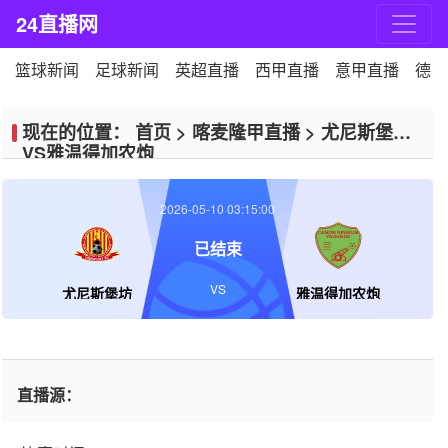
24直播网
篮球新闻
足球新闻
英超直播
西甲直播
意甲直播
德甲
现在的位置：
首页
>
喀麦隆甲直播
>
尤尼斯堡坊
VS雅温得加农炮
2026-05-10 03:15:00
已结束
VS
尤尼斯堡坊
雅温得加农炮
直播源：