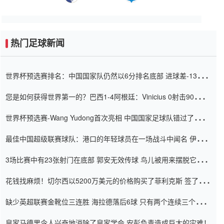
热门足球新闻
世界杯预选赛排名：中国国家队仍然以6分排名底部 进球差-13令人
震惊
您是如何获得世界第一的？巴西1-4阿根廷：Vinicius 0射击90分钟
内
世界杯预选赛-Wang Yudong首次亮相 中国国家足球队错过了世界
杯0-2
最佳中国超级联赛球队：港口的年轻球员在一场战斗中闻名 伊万放
弃了泰桑（Taishan）
3场比赛中有23张射门在底部 郭安无效传球 鸟儿被用来摆脱它
Setien痴迷于三名后卫
花钱找麻烦！切尔西以5200万美元的价格购买了菲利克斯 签了7年
并在半年内租了夏窗口
缺少英超联赛金靴位三连胜 海拉德落后6球 只有两个连续三个连续
三靴
皇家马德里令人兴奋地消除了皇家学会 安彭负责造成巨大的灾难！