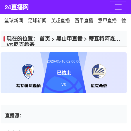
24直播网
篮球新闻
足球新闻
英超直播
西甲直播
意甲直播
德甲
现在的位置：
首页
>
黑山甲直播
>
蒂瓦特阿森纳
VS尼克希奇
2026-05-10 02:00:00
已结束
VS
蒂瓦特阿森纳
尼克希奇
直播源：