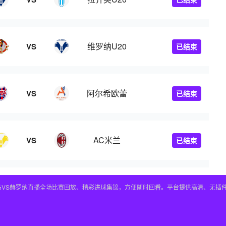
维罗纳U20
VS
已结束
阿尔希欧蕾
VS
已结束
AC米兰
VS
已结束
皇马VS赫罗纳直播全场比赛回放、精彩进球集锦，方便随时回看。平台提供高清、无