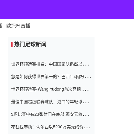
播
欧冠杯直播
热门足球新闻
世界杯预选赛排名：中国国家队仍然以6分
排名底部 进球差-13令人震惊
您是如何获得世界第一的？巴西1-4阿根
廷：Vinicius 0射击90分钟内
世界杯预选赛-Wang Yudong首次亮相 中国
国家足球队错过了世界杯0-2
最佳中国超级联赛球队：港口的年轻球员在
一场战斗中闻名 伊万放弃了泰桑
3场比赛中有23张射门在底部 郭安无效传球
（Taishan）
鸟儿被用来摆脱它 Setien痴迷于三名后卫
花钱找麻烦！切尔西以5200万美元的价格
购买了菲利克斯 签了7年 并在半年内租了夏