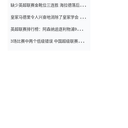
缺少英超联赛金靴位三连胜 海拉德落后6球
窗口
只有两个连续三个连续三靴
皇家马德里令人兴奋地消除了皇家学会 安
彭负责造成巨大的灾难！
英超联赛排行榜：阿森纳追逐利物浦9分 曼
联连续三件坏事
3场比赛中两个低级错误 中国超级联赛的前
守门员很老 是时候让位了 最好的继任者出
现