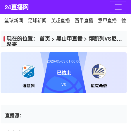
24直播网
篮球新闻
足球新闻
英超直播
西甲直播
意甲直播
德甲
现在的位置：
首页
>
黑山甲直播
>
博凯列VS尼克
希奇
2026-05-03 01:00:00
已结束
VS
博凯列
尼克希奇
直播源：