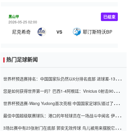
黑山甲
已结束
2026-05-25 02:00
尼克希奇
耶汀斯特沃BP
VS
热门足球新闻
世界杯预选赛排名：中国国家队仍然以6分排名底部 进球差-13令人
震惊
您是如何获得世界第一的？巴西1-4阿根廷：Vinicius 0射击90分钟
内
世界杯预选赛-Wang Yudong首次亮相 中国国家足球队错过了世界
杯0-2
最佳中国超级联赛球队：港口的年轻球员在一场战斗中闻名 伊万放
弃了泰桑（Taishan）
3场比赛中有23张射门在底部 郭安无效传球 鸟儿被用来摆脱它