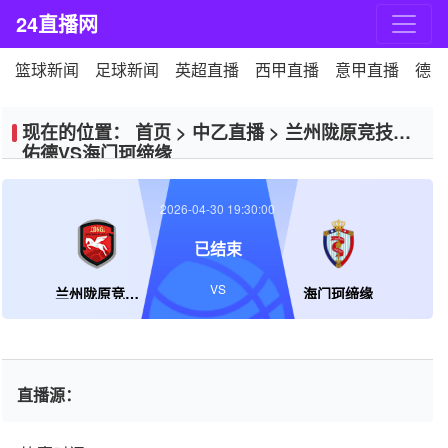
24直播网
篮球新闻
足球新闻
英超直播
西甲直播
意甲直播
德甲
现在的位置：
首页
>
中乙直播
>
兰州陇原竞技天
佑德VS海门珂缔缘
2026-04-30 19:30:00
已结束
VS
兰州陇原竞技天佑德
海门珂缔缘
直播源：