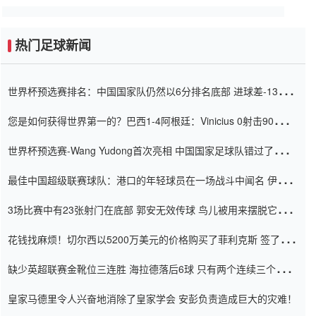
热门足球新闻
世界杯预选赛排名：中国国家队仍然以6分排名底部 进球差-13令人
震惊
您是如何获得世界第一的？巴西1-4阿根廷：Vinicius 0射击90分钟
内
世界杯预选赛-Wang Yudong首次亮相 中国国家足球队错过了世界
杯0-2
最佳中国超级联赛球队：港口的年轻球员在一场战斗中闻名 伊万放
弃了泰桑（Taishan）
3场比赛中有23张射门在底部 郭安无效传球 鸟儿被用来摆脱它
Setien痴迷于三名后卫
花钱找麻烦！切尔西以5200万美元的价格购买了菲利克斯 签了7年
并在半年内租了夏窗口
缺少英超联赛金靴位三连胜 海拉德落后6球 只有两个连续三个连续
三靴
皇家马德里令人兴奋地消除了皇家学会 安彭负责造成巨大的灾难！