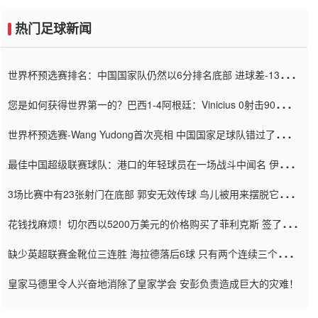
热门足球新闻
世界杯预选赛排名：中国国家队仍然以6分排名底部 进球差-13令人
震惊
您是如何获得世界第一的？巴西1-4阿根廷：Vinicius 0射击90分钟
内
世界杯预选赛-Wang Yudong首次亮相 中国国家足球队错过了世界
杯0-2
最佳中国超级联赛球队：港口的年轻球员在一场战斗中闻名 伊万放
弃了泰桑（Taishan）
3场比赛中有23张射门在底部 郭安无效传球 鸟儿被用来摆脱它
Setien痴迷于三名后卫
花钱找麻烦！切尔西以5200万美元的价格购买了菲利克斯 签了7年
并在半年内租了夏窗口
缺少英超联赛金靴位三连胜 海拉德落后6球 只有两个连续三个连续
三靴
皇家马德里令人兴奋地消除了皇家学会 安彭负责造成巨大的灾难！