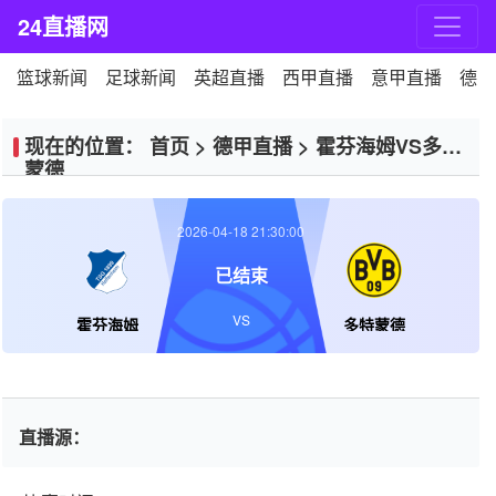
24直播网
篮球新闻
足球新闻
英超直播
西甲直播
意甲直播
德甲
现在的位置：
首页
>
德甲直播
>
霍芬海姆VS多特
蒙德
2026-04-18 21:30:00
已结束
VS
霍芬海姆
多特蒙德
直播源：