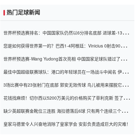
热门足球新闻
世界杯预选赛排名：中国国家队仍然以6分排名底部 进球差-13令人
震惊
您是如何获得世界第一的？巴西1-4阿根廷：Vinicius 0射击90分钟
内
世界杯预选赛-Wang Yudong首次亮相 中国国家足球队错过了世界
杯0-2
最佳中国超级联赛球队：港口的年轻球员在一场战斗中闻名 伊万放
弃了泰桑（Taishan）
3场比赛中有23张射门在底部 郭安无效传球 鸟儿被用来摆脱它
Setien痴迷于三名后卫
花钱找麻烦！切尔西以5200万美元的价格购买了菲利克斯 签了7年
并在半年内租了夏窗口
缺少英超联赛金靴位三连胜 海拉德落后6球 只有两个连续三个连续
三靴
皇家马德里令人兴奋地消除了皇家学会 安彭负责造成巨大的灾难！